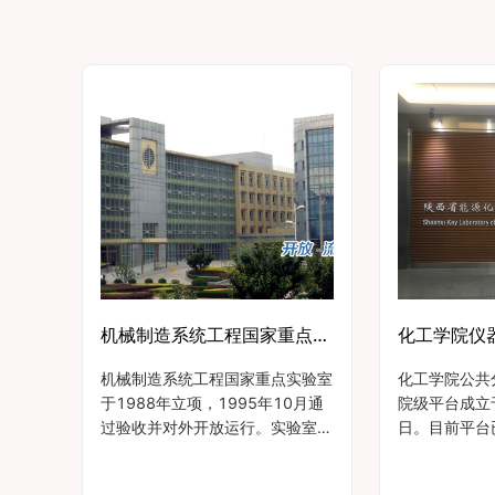
机械制造系统工程国家重点实验室仪器设备院级共享平台
金属材料强
机械制造系统工程国家重点实验室
化工学院公共
有独具特
于1988年立项，1995年10月通
院级平台成立于
役行为跨尺
过验收并对外开放运行。实验室依
日。目前平台
平台，面向
托由西安交通大学机械制造及自动
相关分析测试
服务和深度
化、系统工程和管理工程三个国家
试中5台，学