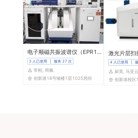
电子顺磁共振波谱仪（EPR100）
激光片层扫
3 人已使用
| 服务
27
次
4 人已使用
| 
常刚, 周佩
郝英, 马亚
创新港18号辅楼1层1025房间
创新港校区