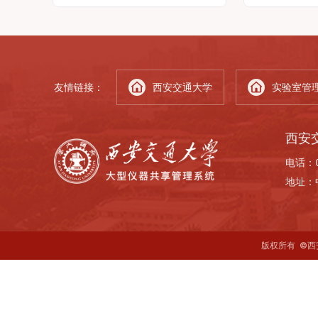
观表征、常
重点学科共同建设运行。实验室现
增化工化机相
测试、物化
任主任是李涤尘教授，学术委员会
备。平台按照
年最新引
主任是谭建荣院士（浙江大学）。
享公用、有偿
、三束
现有四个研究室：先进制造理论及
原则，加强仪
劳机等设
技术研究室、制造信息化与制造系
证、购置、运
楼1楼/创
统工程研究室、装备制造与集成研
程管理，避免
友情链接：
西安交通大学
实验室管
：何培培
究室、先进制造系统的管理与决策
理。平台针对
913
研究室。 实验室有约3万平方米的
键问题，围绕
集中实验室区域，有70多台大型
两个学科进行
西安
仪器设备，建立了网上预约的开放
放共享。平台
服务体系，通过了实验室资质认证
和科学研究方
电话：
（CMA)，为社会提供仪器设备的
化工分析测试
地址：
开放服务。实验室支撑高端制造装
源配置并推动
备协同创新中心和快速制造国家工
是建成高水平
程研究中心发展，参加国家自然科
心，聚集一流
学基金委员会“纳米制造”重大计划
学院、学校及
版权所有 ©西
联合实验室工作。建立了军工质量
化工分析需求
保证体系军工保密体系。开展“微
纳制造与纳米测试”国际合作，加
强了国际合作交流，提升了实验室
的科技创新能力和服务支撑能力。